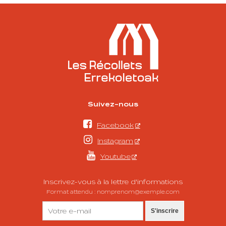
Suivez-nous

Facebook

Instagram

Youtube
Inscrivez-vous à la lettre d'informations
Format attendu : nomprenom@exemple.com
S'inscrire