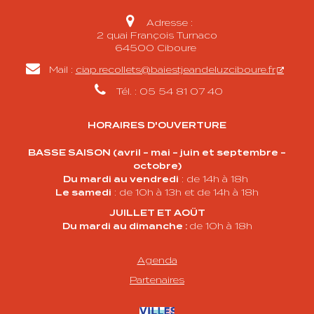

Adresse :
2 quai François Turnaco
64500 Ciboure

Mail :
ciap.recollets@baiestjeandeluzciboure.fr

Tél. : 05 54 81 07 40
HORAIRES D'OUVERTURE
BASSE SAISON (avril - mai - juin et septembre -
octobre)
Du mardi au vendredi
: de 14h à 18h
Le samedi
: de 10h à 13h et de 14h à 18h
JUILLET ET AOÜT
Du mardi au dimanche :
de 10h à 18h
Agenda
Partenaire
s