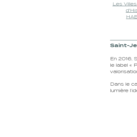
Les Ville
d'Hi
HAB
Saint-Je
En 2016, S
le label «
valorisati
Dans le ca
lumière l’i