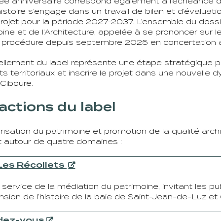
e anniversaire correspond également à l’échéance de 
’histoire s’engage dans un travail de bilan et d’évaluat
rojet pour la période 2027-2037. L’ensemble du doss
ine et de l’Architecture, appelée à se prononcer sur le
procédure depuis septembre 2025 en concertation ave
llement du label représente une étape stratégique pour
ts territoriaux et inscrire le projet dans une nouvelle 
Ciboure.
actions du label
orisation du patrimoine et promotion de la qualité archi
nt autour de quatre domaines :
es Récollet
s
u service de la médiation du patrimoine, invitant les 
ion de l’histoire de la baie de Saint-Jean-de-Luz et 
dez-vous