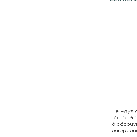
Le Pays d
dédiée à l
à découvri
européens