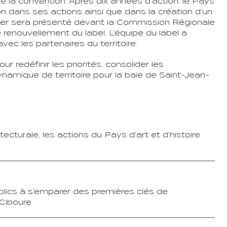
la convention. Après dix années d’action, le Pays
ion dans ses actions ainsi que dans la création d’un
ier sera présenté devant la Commission Régionale
 renouvellement du label. L’équipe du label a
c les partenaires du territoire.
 redéfinir les priorités, consolider les
dynamique de territoire pour la baie de Saint-Jean-
tecturale, les actions du Pays d’art et d’histoire
publics à s’emparer des premières clés de
Ciboure.