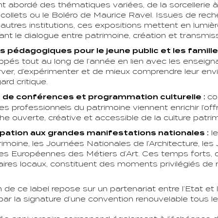
nt abordé des thématiques variées, de la sorcellerie à 
collets ou le Boléro de Maurice Ravel. Issues de rec
autres institutions, ces expositions mettent en lumière 
ant le dialogue entre patrimoine, création et transmiss
s pédagogiques pour le jeune public et les famille
pés tout au long de l’année en lien avec les enseigna
ver, d’expérimenter et de mieux comprendre leur envi
gard critique.
 de conférences et programmation culturelle :
co
s professionnels du patrimoine viennent enrichir l’of
e ouverte, créative et accessible de la culture patrim
ipation aux grandes manifestations nationales :
le
imoine, les Journées Nationales de l’Architecture, le
es Européennes des Métiers d’Art. Ces temps forts, o
ires locaux, constituent des moments privilégiés de 
n de ce label repose sur un partenariat entre l’Etat et
par la signature d’une convention renouvelable tous le