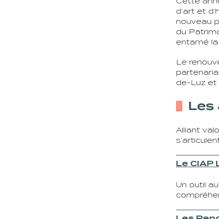
Cette anné
d’art et d
nouveau p
du Patrimo
entamé la 
Le renouve
partenaria
de-Luz et 
Les 
Alliant val
s’articule
Le CIAP
L
Un outil a
compréhens
Les Ren