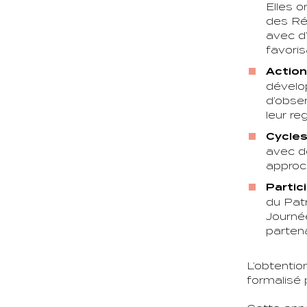
Elles o
des Ré
avec d’
favoris
Action
dévelop
d’obser
leur re
Cycles
avec de
approch
Partic
du Patr
Journé
partena
L’obtentio
formalisé 