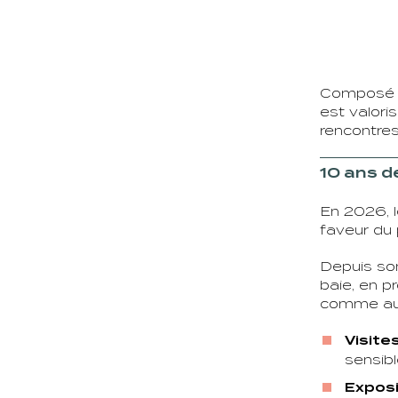
Composé de
est valori
rencontres
10 ans de
En 2026, l
faveur du 
Depuis son 
baie, en p
comme aux 
Visite
sensibl
Exposit