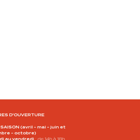
RES D'OUVERTURE
AISON (avril - mai - juin et
bre - octobre)
di au vendredi
: de 14h à 18h