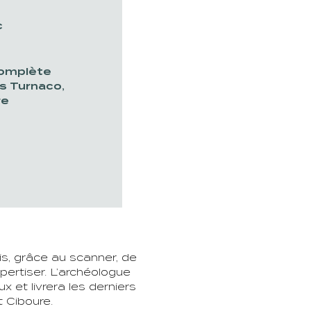
c
omplète
is Turnaco,
re
s, grâce au scanner, de
pertiser. L’archéologue
 et livrera les derniers
 Ciboure.