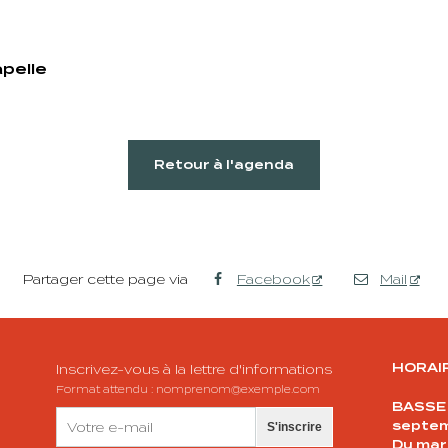
apelle
Retour à l'agenda
Partager cette page via
Facebook
Mail
HORAI
Inscrivez-vous à la lettre d'informations
Format attendu : nomprenom@exemple.com
BASSE S
septem
S'inscrire
Du mar