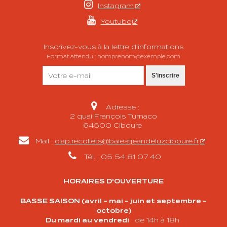

Instagram

Youtube
Inscrivez-vous à la lettre d'informations
Format attendu : nomprenom@exemple.com
S'inscrire

Adresse :
2 quai François Turnaco
64500 Ciboure

Mail :
ciap.recollets@baiestjeandeluzciboure.fr

Tél. : 05 54 81 07 40
HORAIRES D'OUVERTURE
BASSE SAISON (avril - mai - juin et septembre -
octobre)
Du mardi au vendredi
: de 14h à 18h