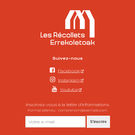
Suivez-nous

Facebook

Instagram

Youtube
Inscrivez-vous à la lettre d'informations
Format attendu : nomprenom@exemple.com
S'inscrire