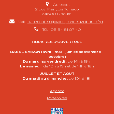

Adresse :
2 quai François Turnaco
64500 Ciboure

Mail :
ciap.recollets@baiestjeandeluzciboure.fr

Tél. : 05 54 81 07 40
HORAIRES D'OUVERTURE
BASSE SAISON (avril - mai - juin et septembre -
octobre)
Du mardi au vendredi
: de 14h à 18h
Le samedi
: de 10h à 13h et de 14h à 18h
JUILLET ET AOÜT
Du mardi au dimanche :
de 10h à 18h
Agenda
Partenaire
s