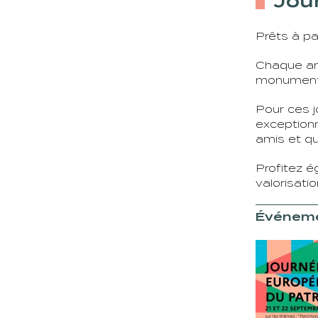
Jou
Prêts à p
Chaque ann
monuments
Pour ces j
exceptionn
amis et qu
Profitez é
valorisati
Événeme