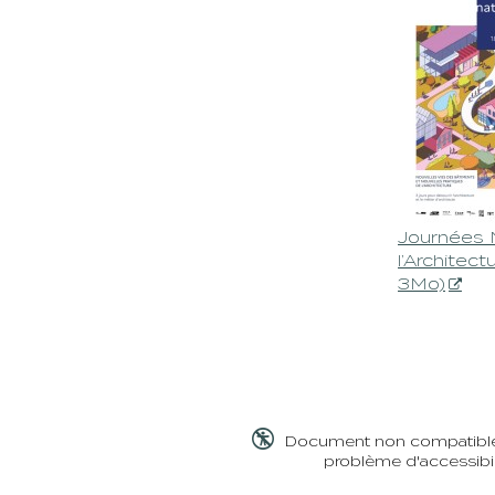
Journées 
l’Architec
3Mo)

Document non compatible a
problème d'accessibil