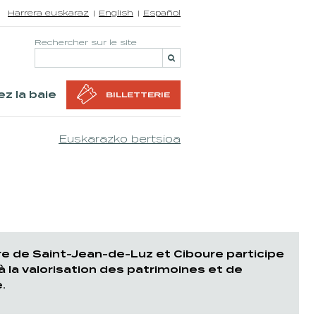
Harrera euskaraz
English
Español
Rechercher sur le site
z la baie
BILLETTERIE
Euskarazko bertsioa
oire de Saint-Jean-de-Luz et Ciboure participe
la valorisation des patrimoines et de
.