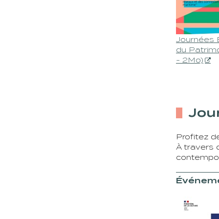
Journées 
du Patrim
- 2Mo)
Jour
Profitez d
À travers 
contempora
Événeme