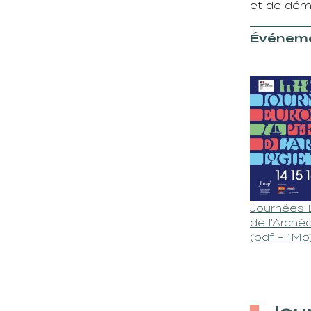
et de démo
Événeme
Journées 
de l'Arché
(pdf - 1Mo