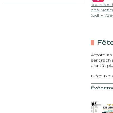
Journées 
des Métie
(pdf - 73
Fêt
Amateurs d
sérigraphi
bientôt pl
Découvrez
Événeme