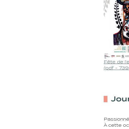
Fête de l
(pdf - 73
Jou
Passionnés
À cette occ